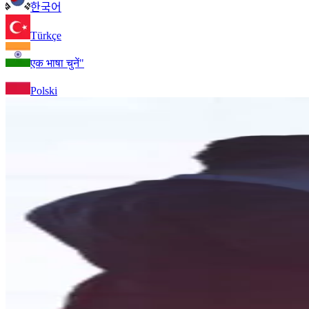
한국어
Türkçe
एक भाषा चुनें"
Polski