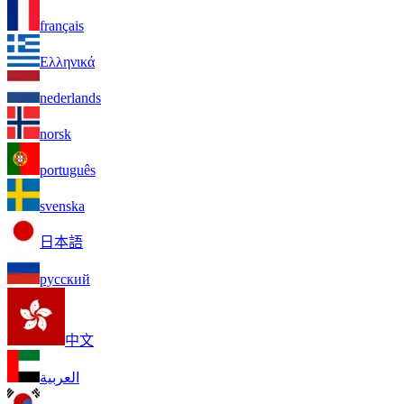
français
Ελληνικά
nederlands
norsk
português
svenska
日本語
русский
中文
العربية