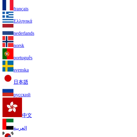
français
Ελληνικά
nederlands
norsk
português
svenska
日本語
русский
中文
العربية