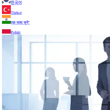
한국어
Türkçe
एक भाषा चुनें"
Polski