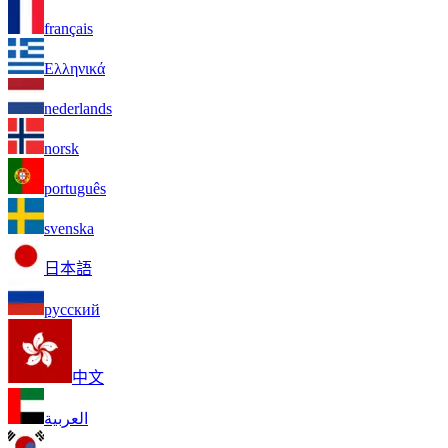
français
Ελληνικά
nederlands
norsk
português
svenska
日本語
русский
中文
العربية